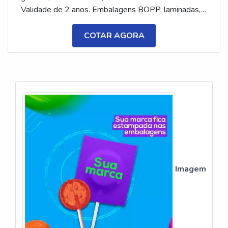
Validade de 2 anos. Embalagens BOPP, laminadas,
metalizadas ou ecológicas, com impressão colorida
ou P&B em alta qualidade, tinta atóxica. Medida: 5 ×
COTAR AGORA
3,5 cm. Sabores variados (frutas, café, menta etc.) e
diferentes tipos (balas, gomas, chicletes, recheadas
e pastilhas). Produto sem glúten.
Imagem