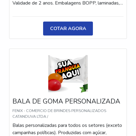
Validade de 2 anos. Embalagens BOPP, laminadas,
metalizadas ou ecológicas, com impressão colorida
ou P&B em alta qualidade, tinta atóxica. Medida: 5 ×
3,5 cm. Sabores variados (frutas, café, menta etc.) e
COTAR AGORA
diferentes tipos (balas, gomas, chicletes, recheadas
e pastilhas). Produto sem glúten.
BALA DE GOMA PERSONALIZADA
FENIX - COMERCIO DE BRINDES PERSONALIZADOS
CATANDUVA LTDA /
Balas personalizadas para todos os setores (exceto
campanhas políticas). Produzidas com açúcar,