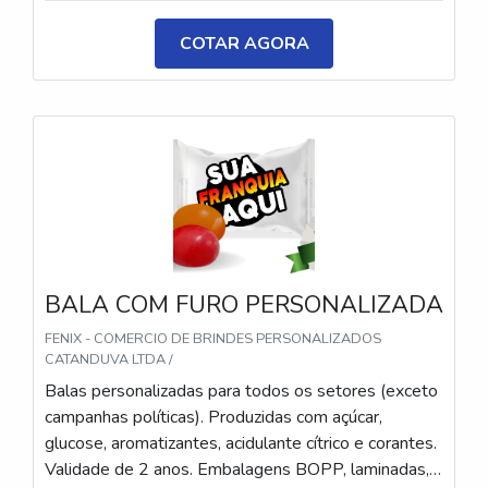
ou P&B em alta qualidade, tinta atóxica. Medida: 5 ×
3,5 cm. Sabores variados (frutas, café, menta etc.) e
COTAR AGORA
diferentes tipos (balas, gomas, chicletes, recheadas
e pastilhas). Produto sem glúten.
BALA COM FURO PERSONALIZADA
FENIX - COMERCIO DE BRINDES PERSONALIZADOS
CATANDUVA LTDA /
Balas personalizadas para todos os setores (exceto
campanhas políticas). Produzidas com açúcar,
glucose, aromatizantes, acidulante cítrico e corantes.
Validade de 2 anos. Embalagens BOPP, laminadas,