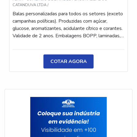
CATANDUVA LTDA /
Balas personalizadas para todos os setores (exceto
campanhas políticas). Produzidas com açúcar,
glucose, aromatizantes, acidulante cítrico e corantes.
Validade de 2 anos. Embalagens BOPP, laminadas,
metalizadas ou ecológicas, com impressão colorida
ou P&B em alta qualidade, tinta atóxica. Medida: 5 ×
3,5 cm. Sabores variados (frutas, café, menta etc.) e
COTAR AGORA
diferentes tipos (balas, gomas, chicletes, recheadas
e pastilhas). Produto sem glúten.