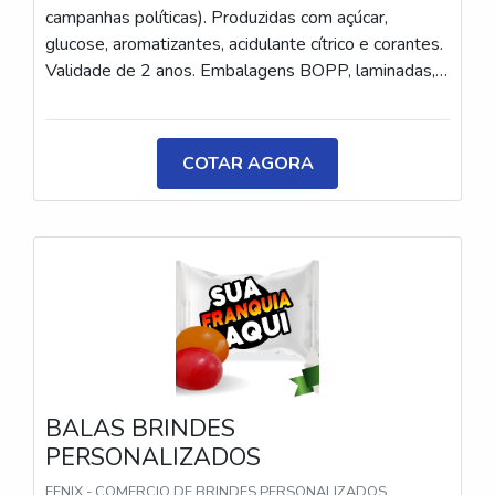
campanhas políticas). Produzidas com açúcar,
glucose, aromatizantes, acidulante cítrico e corantes.
Validade de 2 anos. Embalagens BOPP, laminadas,
metalizadas ou ecológicas, com impressão colorida
ou P&B em alta qualidade, tinta atóxica. Medida: 5 ×
3,5 cm. Sabores variados (frutas, café, menta etc.) e
COTAR AGORA
diferentes tipos (balas, gomas, chicletes, recheadas
e pastilhas). Produto sem glúten.
BALAS BRINDES
PERSONALIZADOS
FENIX - COMERCIO DE BRINDES PERSONALIZADOS