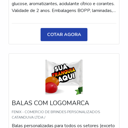
glucose, aromatizantes, acidulante cítrico e corantes.
Validade de 2 anos. Embalagens BOPP, laminadas,
metalizadas ou ecológicas, com impressão colorida
ou P&B em alta qualidade, tinta atóxica. Medida: 5 ×
3,5 cm. Sabores variados (frutas, café, menta etc.) e
COTAR AGORA
diferentes tipos (balas, gomas, chicletes, recheadas
e pastilhas). Produto sem glúten.
BALAS COM LOGOMARCA
FENIX - COMERCIO DE BRINDES PERSONALIZADOS
CATANDUVA LTDA /
Balas personalizadas para todos os setores (exceto