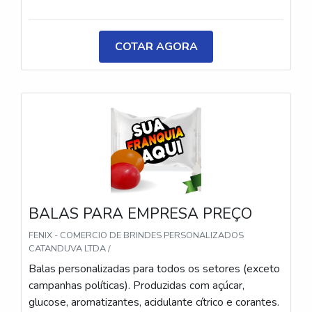
metalizadas ou ecológicas, com impressão colorida
ou P&B em alta qualidade, tinta atóxica. Medida: 5 ×
3,5 cm. Sabores variados (frutas, café, menta etc.) e
COTAR AGORA
diferentes tipos (balas, gomas, chicletes, recheadas
e pastilhas). Produto sem glúten.
BALAS PARA EMPRESA PREÇO
FENIX - COMERCIO DE BRINDES PERSONALIZADOS
CATANDUVA LTDA /
Balas personalizadas para todos os setores (exceto
campanhas políticas). Produzidas com açúcar,
glucose, aromatizantes, acidulante cítrico e corantes.