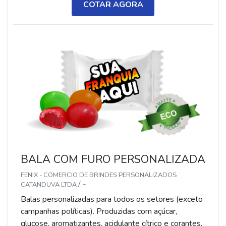
ou P&B em alta qualidade, tinta atóxica. Medida: 5 ×
COTAR AGORA
3,5 cm. Sabores variados (frutas, café, menta etc.) e
diferentes tipos (balas, gomas, chicletes, recheadas
e pastilhas). Produto sem glúten.
BALA COM FURO PERSONALIZADA
FENIX - COMERCIO DE BRINDES PERSONALIZADOS
/ -
CATANDUVA LTDA
Balas personalizadas para todos os setores (exceto
campanhas políticas). Produzidas com açúcar,
glucose, aromatizantes, acidulante cítrico e corantes.