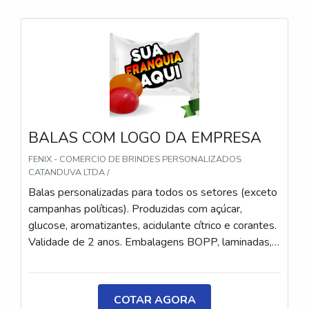
BALAS COM LOGO DA EMPRESA
FENIX - COMERCIO DE BRINDES PERSONALIZADOS
CATANDUVA LTDA /
Balas personalizadas para todos os setores (exceto
campanhas políticas). Produzidas com açúcar,
glucose, aromatizantes, acidulante cítrico e corantes.
Validade de 2 anos. Embalagens BOPP, laminadas,
metalizadas ou ecológicas, com impressão colorida
ou P&B em alta qualidade, tinta atóxica. Medida: 5 ×
3,5 cm. Sabores variados (frutas, café, menta etc.) e
COTAR AGORA
diferentes tipos (balas, gomas, chicletes, recheadas