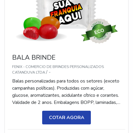
BALA BRINDE
FENIX - COMERCIO DE BRINDES PERSONALIZADOS
/ -
CATANDUVA LTDA
Balas personalizadas para todos os setores (exceto
campanhas políticas). Produzidas com açúcar,
glucose, aromatizantes, acidulante cítrico e corantes.
Validade de 2 anos. Embalagens BOPP, laminadas,
metalizadas ou ecológicas, com impressão colorida
ou P&B em alta qualidade, tinta atóxica. Medida: 5 ×
COTAR AGORA
3,5 cm. Sabores variados (frutas, café, menta etc.) e
diferentes tipos (balas, gomas, chicletes, recheadas