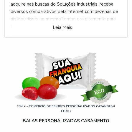
adquire nas buscas do Soluções Industriais, receba
diversos comparativos pela internet com dezenas de
distribuidores ao mesmo tempo gratuitamente para
todo o Brasil
Leia Mais
Veja mais:
Balas Personalizadas
|
Doces
Personalizados
|
Pirulitos Personalizados
.
FENIX - COMERCIO DE BRINDES PERSONALIZADOS CATANDUVA
LTDA
/
BALAS PERSONALIZADAS CASAMENTO