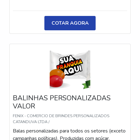
metalizadas ou ecológicas, com impressão colorida
ou P&B em alta qualidade, tinta atóxica. Medida: 5 ×
3,5 cm. Sabores variados (frutas, café, menta etc.) e
COTAR AGORA
diferentes tipos (balas, gomas, chicletes, recheadas
e pastilhas). Produto sem glúten.
BALINHAS PERSONALIZADAS
VALOR
FENIX - COMERCIO DE BRINDES PERSONALIZADOS
CATANDUVA LTDA /
Balas personalizadas para todos os setores (exceto
campanhas políticas). Produzidas com açúcar,