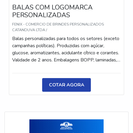
BALAS COM LOGOMARCA
PERSONALIZADAS
FENIX - COMERCIO DE BRINDES PERSONALIZADOS
CATANDUVA LTDA /
Balas personalizadas para todos os setores (exceto
campanhas políticas). Produzidas com açúcar,
glucose, aromatizantes, acidulante cítrico e corantes.
Validade de 2 anos. Embalagens BOPP, laminadas,
metalizadas ou ecológicas, com impressão colorida
ou P&B em alta qualidade, tinta atóxica. Medida: 5 ×
3,5 cm. Sabores variados (frutas, café, menta etc.) e
COTAR AGORA
diferentes tipos (balas, gomas, chicletes, recheadas
e pastilhas). Produto sem glúten.