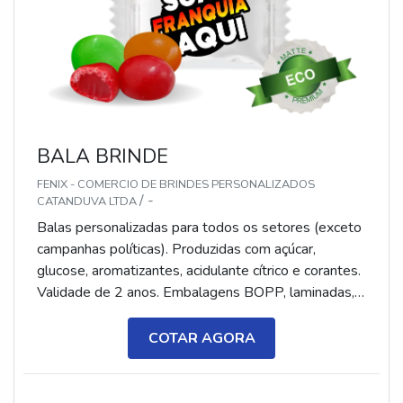
BALA BRINDE
FENIX - COMERCIO DE BRINDES PERSONALIZADOS
/ -
CATANDUVA LTDA
Balas personalizadas para todos os setores (exceto
campanhas políticas). Produzidas com açúcar,
glucose, aromatizantes, acidulante cítrico e corantes.
Validade de 2 anos. Embalagens BOPP, laminadas,
metalizadas ou ecológicas, com impressão colorida
ou P&B em alta qualidade, tinta atóxica. Medida: 5 ×
COTAR AGORA
3,5 cm. Sabores variados (frutas, café, menta etc.) e
diferentes tipos (balas, gomas, chicletes, recheadas
e pastilhas). Produto sem glúten.