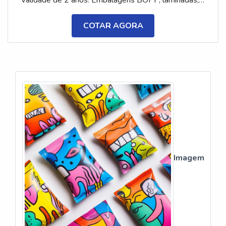
metalizadas ou ecológicas, com impressão colorida
ou P&B em alta qualidade, tinta atóxica. Medida: 5 ×
COTAR AGORA
3,5 cm. Sabores variados (frutas, café, menta etc.) e
diferentes tipos (balas, gomas, chicletes, recheadas
e pastilhas). Produto sem glúten.
Imagem