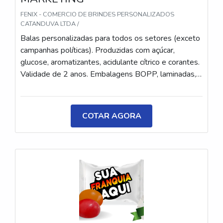
FENIX - COMERCIO DE BRINDES PERSONALIZADOS
CATANDUVA LTDA /
Balas personalizadas para todos os setores (exceto
campanhas políticas). Produzidas com açúcar,
glucose, aromatizantes, acidulante cítrico e corantes.
Validade de 2 anos. Embalagens BOPP, laminadas,
metalizadas ou ecológicas, com impressão colorida
ou P&B em alta qualidade, tinta atóxica. Medida: 5 ×
3,5 cm. Sabores variados (frutas, café, menta etc.) e
COTAR AGORA
diferentes tipos (balas, gomas, chicletes, recheadas
e pastilhas). Produto sem glúten.