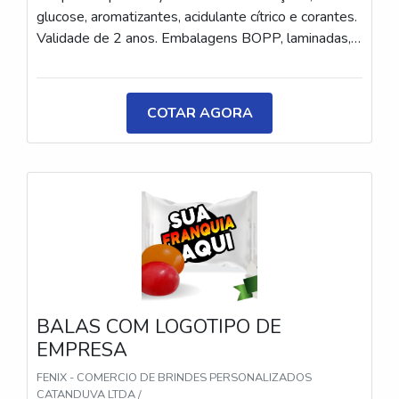
glucose, aromatizantes, acidulante cítrico e corantes.
Validade de 2 anos. Embalagens BOPP, laminadas,
metalizadas ou ecológicas, com impressão colorida
ou P&B em alta qualidade, tinta atóxica. Medida: 5 ×
3,5 cm. Sabores variados (frutas, café, menta etc.) e
COTAR AGORA
diferentes tipos (balas, gomas, chicletes, recheadas
e pastilhas). Produto sem glúten.
BALAS COM LOGOTIPO DE
EMPRESA
FENIX - COMERCIO DE BRINDES PERSONALIZADOS
CATANDUVA LTDA /