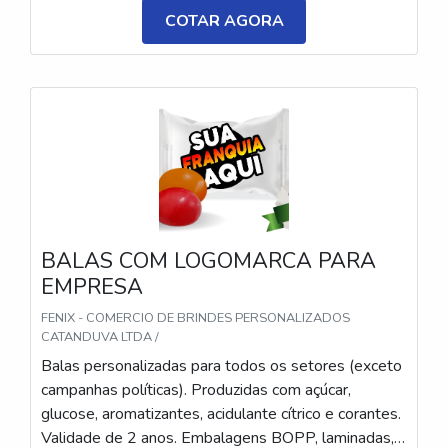
3,5 cm. Sabores variados (frutas, café, menta etc.) e
COTAR AGORA
diferentes tipos (balas, gomas, chicletes, recheadas
e pastilhas). Produto sem glúten.
BALAS COM LOGOMARCA PARA
EMPRESA
FENIX - COMERCIO DE BRINDES PERSONALIZADOS
CATANDUVA LTDA /
Balas personalizadas para todos os setores (exceto
campanhas políticas). Produzidas com açúcar,
glucose, aromatizantes, acidulante cítrico e corantes.
Validade de 2 anos. Embalagens BOPP, laminadas,