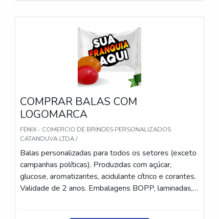
e pastilhas). Produto sem glúten.
COMPRAR BALAS COM
LOGOMARCA
FENIX - COMERCIO DE BRINDES PERSONALIZADOS
CATANDUVA LTDA /
Balas personalizadas para todos os setores (exceto
campanhas políticas). Produzidas com açúcar,
glucose, aromatizantes, acidulante cítrico e corantes.
Validade de 2 anos. Embalagens BOPP, laminadas,
metalizadas ou ecológicas, com impressão colorida
ou P&B em alta qualidade, tinta atóxica. Medida: 5 ×