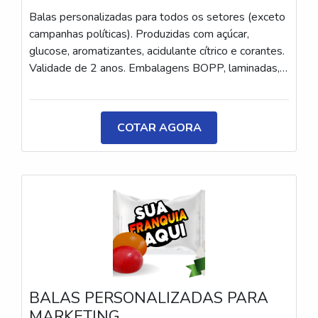
Balas personalizadas para todos os setores (exceto
campanhas políticas). Produzidas com açúcar,
glucose, aromatizantes, acidulante cítrico e corantes.
Validade de 2 anos. Embalagens BOPP, laminadas,
metalizadas ou ecológicas, com impressão colorida
ou P&B em alta qualidade, tinta atóxica. Medida: 5 ×
3,5 cm. Sabores variados (frutas, café, menta etc.) e
COTAR AGORA
diferentes tipos (balas, gomas, chicletes, recheadas
e pastilhas). Produto sem glúten.
BALAS PERSONALIZADAS PARA
MARKETING