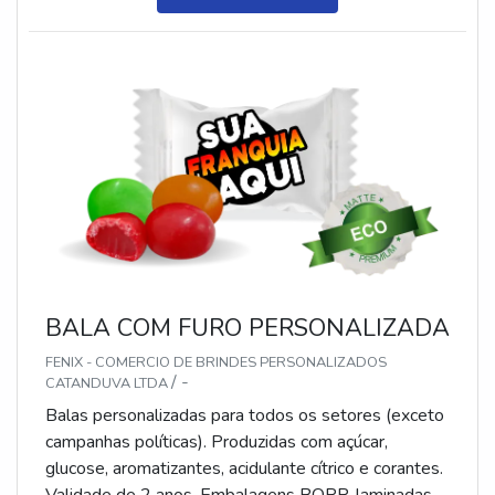
3,5 cm. Sabores variados (frutas, café, menta etc.) e
diferentes tipos (balas, gomas, chicletes, recheadas
e pastilhas). Produto sem glúten.
BALA COM FURO PERSONALIZADA
FENIX - COMERCIO DE BRINDES PERSONALIZADOS
/ -
CATANDUVA LTDA
Balas personalizadas para todos os setores (exceto
campanhas políticas). Produzidas com açúcar,
glucose, aromatizantes, acidulante cítrico e corantes.
Validade de 2 anos. Embalagens BOPP, laminadas,