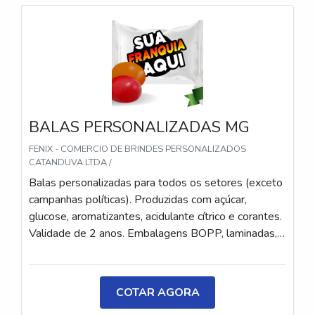
BALAS PERSONALIZADAS MG
FENIX - COMERCIO DE BRINDES PERSONALIZADOS
CATANDUVA LTDA /
Balas personalizadas para todos os setores (exceto
campanhas políticas). Produzidas com açúcar,
glucose, aromatizantes, acidulante cítrico e corantes.
Validade de 2 anos. Embalagens BOPP, laminadas,
metalizadas ou ecológicas, com impressão colorida
ou P&B em alta qualidade, tinta atóxica. Medida: 5 ×
3,5 cm. Sabores variados (frutas, café, menta etc.) e
COTAR AGORA
diferentes tipos (balas, gomas, chicletes, recheadas