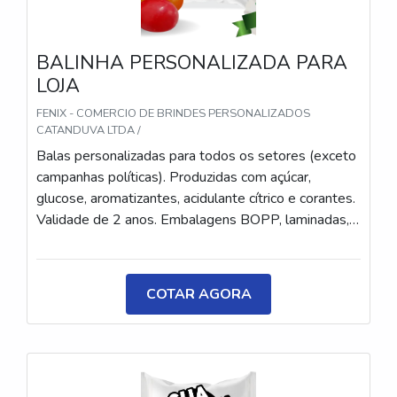
BALINHA PERSONALIZADA PARA
LOJA
FENIX - COMERCIO DE BRINDES PERSONALIZADOS
CATANDUVA LTDA /
Balas personalizadas para todos os setores (exceto
campanhas políticas). Produzidas com açúcar,
glucose, aromatizantes, acidulante cítrico e corantes.
Validade de 2 anos. Embalagens BOPP, laminadas,
metalizadas ou ecológicas, com impressão colorida
ou P&B em alta qualidade, tinta atóxica. Medida: 5 ×
3,5 cm. Sabores variados (frutas, café, menta etc.) e
COTAR AGORA
diferentes tipos (balas, gomas, chicletes, recheadas
e pastilhas). Produto sem glúten.