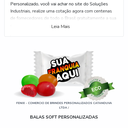
Personalizado, você vai achar no site do Soluções
Industriais, realize uma cotação agora com centenas
de fornecedores de todo o Brasil gratuitamente a sua
escolha
Leia Mais
Veja mais:
Balas Personalizadas
|
Doces
Personalizados
.
FENIX - COMERCIO DE BRINDES PERSONALIZADOS CATANDUVA
LTDA
/
BALAS SOFT PERSONALIZADAS