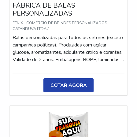
FÁBRICA DE BALAS
PERSONALIZADAS
FENIX - COMERCIO DE BRINDES PERSONALIZADOS
CATANDUVA LTDA /
Balas personalizadas para todos os setores (exceto
campanhas políticas). Produzidas com açúcar,
glucose, aromatizantes, acidulante cítrico e corantes.
Validade de 2 anos. Embalagens BOPP, laminadas,
metalizadas ou ecológicas, com impressão colorida
ou P&B em alta qualidade, tinta atóxica. Medida: 5 ×
3,5 cm. Sabores variados (frutas, café, menta etc.) e
COTAR AGORA
diferentes tipos (balas, gomas, chicletes, recheadas
e pastilhas). Produto sem glúten.