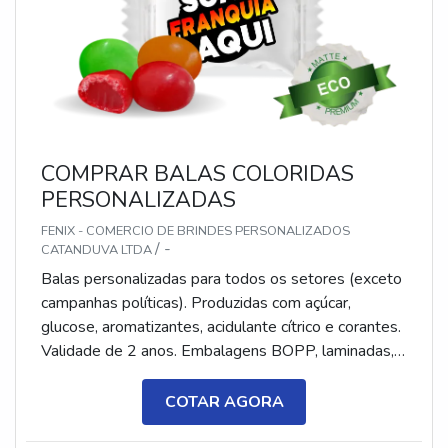
COMPRAR BALAS COLORIDAS
PERSONALIZADAS
FENIX - COMERCIO DE BRINDES PERSONALIZADOS
/ -
CATANDUVA LTDA
Balas personalizadas para todos os setores (exceto
campanhas políticas). Produzidas com açúcar,
glucose, aromatizantes, acidulante cítrico e corantes.
Validade de 2 anos. Embalagens BOPP, laminadas,
metalizadas ou ecológicas, com impressão colorida
ou P&B em alta qualidade, tinta atóxica. Medida: 5 ×
COTAR AGORA
3,5 cm. Sabores variados (frutas, café, menta etc.) e
diferentes tipos (balas, gomas, chicletes, recheadas