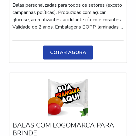
Balas personalizadas para todos os setores (exceto
campanhas políticas). Produzidas com açúcar,
glucose, aromatizantes, acidulante cítrico e corantes.
Validade de 2 anos. Embalagens BOPP, laminadas,
metalizadas ou ecológicas, com impressão colorida
ou P&B em alta qualidade, tinta atóxica. Medida: 5 ×
3,5 cm. Sabores variados (frutas, café, menta etc.) e
COTAR AGORA
diferentes tipos (balas, gomas, chicletes, recheadas
e pastilhas). Produto sem glúten.
BALAS COM LOGOMARCA PARA
BRINDE