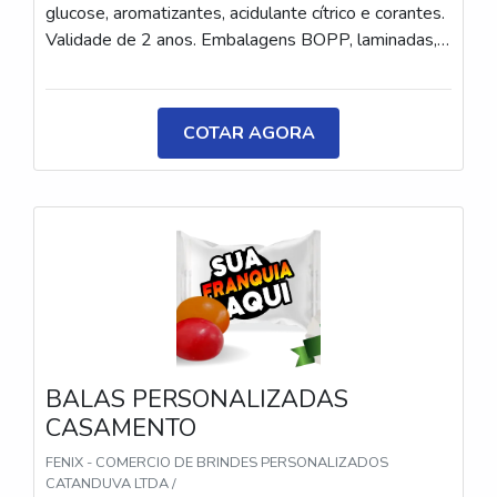
glucose, aromatizantes, acidulante cítrico e corantes.
Validade de 2 anos. Embalagens BOPP, laminadas,
metalizadas ou ecológicas, com impressão colorida
ou P&B em alta qualidade, tinta atóxica. Medida: 5 ×
3,5 cm. Sabores variados (frutas, café, menta etc.) e
COTAR AGORA
diferentes tipos (balas, gomas, chicletes, recheadas
e pastilhas). Produto sem glúten.
BALAS PERSONALIZADAS
CASAMENTO
FENIX - COMERCIO DE BRINDES PERSONALIZADOS
CATANDUVA LTDA /