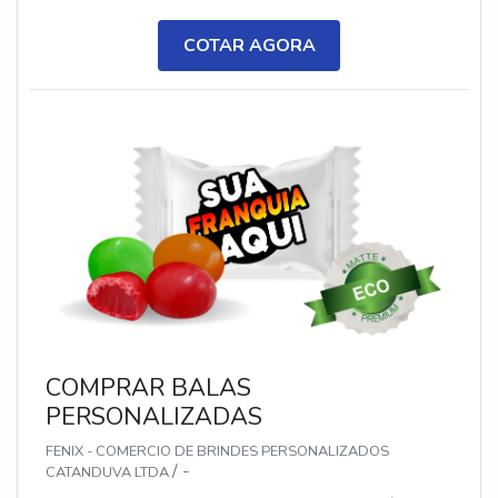
metalizadas ou ecológicas, com impressão colorida
ou P&B em alta qualidade, tinta atóxica. Medida: 5 ×
COTAR AGORA
3,5 cm. Sabores variados (frutas, café, menta etc.) e
diferentes tipos (balas, gomas, chicletes, recheadas
e pastilhas). Produto sem glúten.
COMPRAR BALAS
PERSONALIZADAS
FENIX - COMERCIO DE BRINDES PERSONALIZADOS
/ -
CATANDUVA LTDA