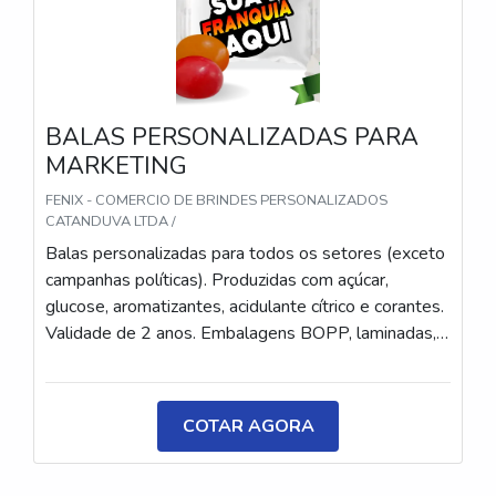
BALAS PERSONALIZADAS PARA
MARKETING
FENIX - COMERCIO DE BRINDES PERSONALIZADOS
CATANDUVA LTDA /
Balas personalizadas para todos os setores (exceto
campanhas políticas). Produzidas com açúcar,
glucose, aromatizantes, acidulante cítrico e corantes.
Validade de 2 anos. Embalagens BOPP, laminadas,
metalizadas ou ecológicas, com impressão colorida
ou P&B em alta qualidade, tinta atóxica. Medida: 5 ×
3,5 cm. Sabores variados (frutas, café, menta etc.) e
COTAR AGORA
diferentes tipos (balas, gomas, chicletes, recheadas
e pastilhas). Produto sem glúten.