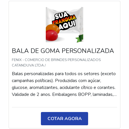
BALA DE GOMA PERSONALIZADA
FENIX - COMERCIO DE BRINDES PERSONALIZADOS
CATANDUVA LTDA /
Balas personalizadas para todos os setores (exceto
campanhas políticas). Produzidas com açúcar,
glucose, aromatizantes, acidulante cítrico e corantes.
Validade de 2 anos. Embalagens BOPP, laminadas,
metalizadas ou ecológicas, com impressão colorida
ou P&B em alta qualidade, tinta atóxica. Medida: 5 ×
3,5 cm. Sabores variados (frutas, café, menta etc.) e
COTAR AGORA
diferentes tipos (balas, gomas, chicletes, recheadas
e pastilhas). Produto sem glúten.