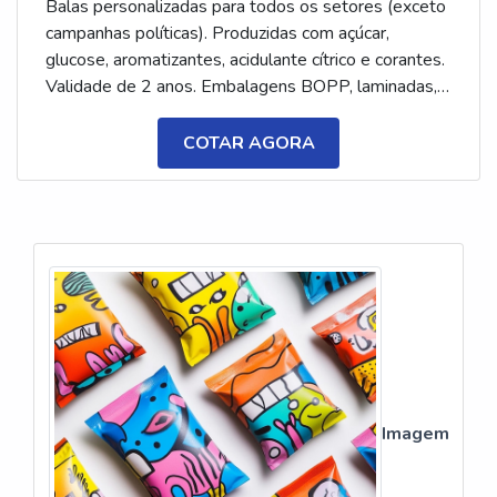
Balas personalizadas para todos os setores (exceto
campanhas políticas). Produzidas com açúcar,
glucose, aromatizantes, acidulante cítrico e corantes.
Validade de 2 anos. Embalagens BOPP, laminadas,
metalizadas ou ecológicas, com impressão colorida
ou P&B em alta qualidade, tinta atóxica. Medida: 5 ×
COTAR AGORA
3,5 cm. Sabores variados (frutas, café, menta etc.) e
diferentes tipos (balas, gomas, chicletes, recheadas
e pastilhas). Produto sem glúten.
Imagem