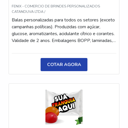
FENIX - COMERCIO DE BRINDES PERSONALIZADOS
CATANDUVA LTDA /
Balas personalizadas para todos os setores (exceto
campanhas políticas). Produzidas com açúcar,
glucose, aromatizantes, acidulante cítrico e corantes.
Validade de 2 anos. Embalagens BOPP, laminadas,
metalizadas ou ecológicas, com impressão colorida
ou P&B em alta qualidade, tinta atóxica. Medida: 5 ×
3,5 cm. Sabores variados (frutas, café, menta etc.) e
COTAR AGORA
diferentes tipos (balas, gomas, chicletes, recheadas
e pastilhas). Produto sem glúten.