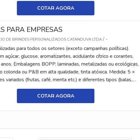
COTAR AGORA
S PARA EMPRESAS
/ -
CIO DE BRINDES PERSONALIZADOS CATANDUVA LTDA
lizadas para todos os setores (exceto campanhas políticas).
 açúcar, glucose, aromatizantes, acidulante cítrico e corantes.
 anos. Embalagens BOPP, laminadas, metalizadas ou ecológicas,
 colorida ou P&B em alta qualidade, tinta atóxica. Medida: 5 ×
s variados (frutas, café, menta etc.) e diferentes tipos (balas,
tes, recheadas e pastilhas). Produto sem glúten.
COTAR AGORA