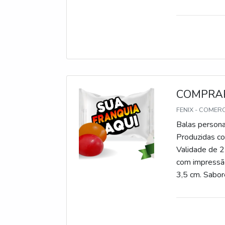
gomas, chicle
COMPRAR
FENIX - COMER
Balas persona
Produzidas com
Validade de 2
com impressão
3,5 cm. Sabore
gomas, chicle