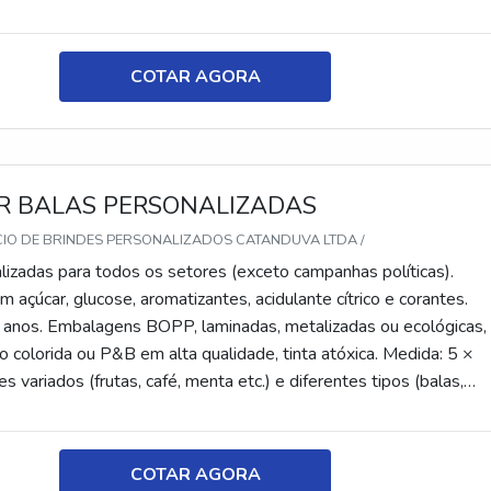
tes, recheadas e pastilhas). Produto sem glúten.
COTAR AGORA
 BALAS PERSONALIZADAS
CIO DE BRINDES PERSONALIZADOS CATANDUVA LTDA /
lizadas para todos os setores (exceto campanhas políticas).
 açúcar, glucose, aromatizantes, acidulante cítrico e corantes.
 anos. Embalagens BOPP, laminadas, metalizadas ou ecológicas,
 colorida ou P&B em alta qualidade, tinta atóxica. Medida: 5 ×
s variados (frutas, café, menta etc.) e diferentes tipos (balas,
tes, recheadas e pastilhas). Produto sem glúten.
COTAR AGORA