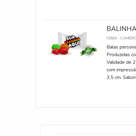
BALINHA
FENIX - COMER
Balas persona
Produzidas com
Validade de 2
com impressão
3,5 cm. Sabore
gomas, chicle