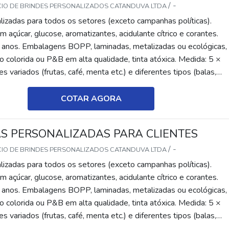
/ -
CIO DE BRINDES PERSONALIZADOS CATANDUVA LTDA
lizadas para todos os setores (exceto campanhas políticas).
 açúcar, glucose, aromatizantes, acidulante cítrico e corantes.
 anos. Embalagens BOPP, laminadas, metalizadas ou ecológicas,
 colorida ou P&B em alta qualidade, tinta atóxica. Medida: 5 ×
s variados (frutas, café, menta etc.) e diferentes tipos (balas,
tes, recheadas e pastilhas). Produto sem glúten.
COTAR AGORA
S PERSONALIZADAS PARA CLIENTES
/ -
CIO DE BRINDES PERSONALIZADOS CATANDUVA LTDA
lizadas para todos os setores (exceto campanhas políticas).
 açúcar, glucose, aromatizantes, acidulante cítrico e corantes.
 anos. Embalagens BOPP, laminadas, metalizadas ou ecológicas,
 colorida ou P&B em alta qualidade, tinta atóxica. Medida: 5 ×
s variados (frutas, café, menta etc.) e diferentes tipos (balas,
tes, recheadas e pastilhas). Produto sem glúten.