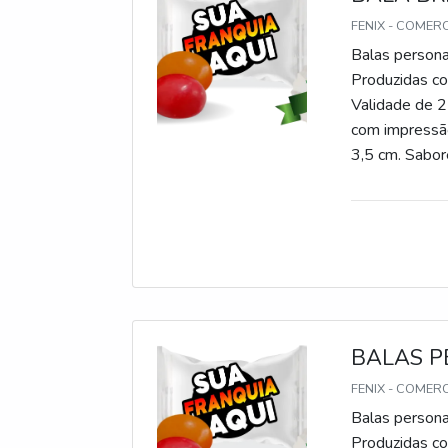
FENIX - COMER
Balas persona
Produzidas com
Validade de 2
com impressão
3,5 cm. Sabore
gomas, chicle
BALAS P
FENIX - COMER
Balas persona
Produzidas com