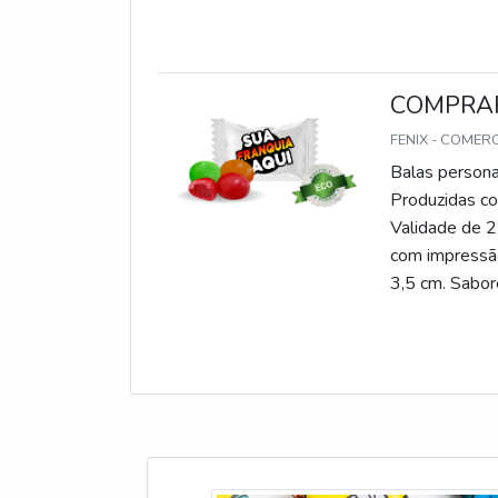
COMPRA
FENIX - COMER
Balas persona
Produzidas com
Validade de 2
com impressão
3,5 cm. Sabore
gomas, chicle