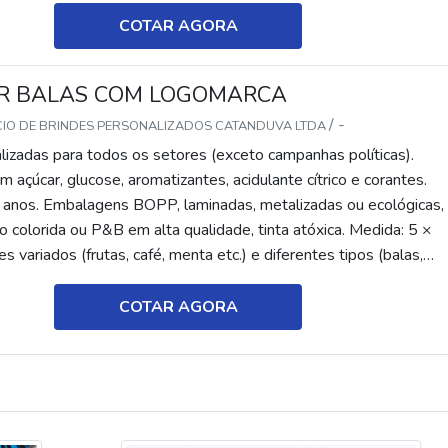
COTAR AGORA
R BALAS COM LOGOMARCA
/ -
CIO DE BRINDES PERSONALIZADOS CATANDUVA LTDA
lizadas para todos os setores (exceto campanhas políticas).
 açúcar, glucose, aromatizantes, acidulante cítrico e corantes.
 anos. Embalagens BOPP, laminadas, metalizadas ou ecológicas,
 colorida ou P&B em alta qualidade, tinta atóxica. Medida: 5 ×
s variados (frutas, café, menta etc.) e diferentes tipos (balas,
tes, recheadas e pastilhas). Produto sem glúten.
COTAR AGORA