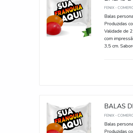
FENIX - COMER
Balas persona
Produzidas com
Validade de 2
com impressão
3,5 cm. Sabore
gomas, chicle
BALAS D
FENIX - COMER
Balas persona
Produzidas com