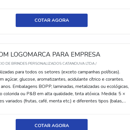
tes, recheadas e pastilhas). Produto sem glúten.
COTAR AGORA
OM LOGOMARCA PARA EMPRESA
CIO DE BRINDES PERSONALIZADOS CATANDUVA LTDA /
lizadas para todos os setores (exceto campanhas políticas).
 açúcar, glucose, aromatizantes, acidulante cítrico e corantes.
 anos. Embalagens BOPP, laminadas, metalizadas ou ecológicas,
 colorida ou P&B em alta qualidade, tinta atóxica. Medida: 5 ×
s variados (frutas, café, menta etc.) e diferentes tipos (balas,
tes, recheadas e pastilhas). Produto sem glúten.
COTAR AGORA