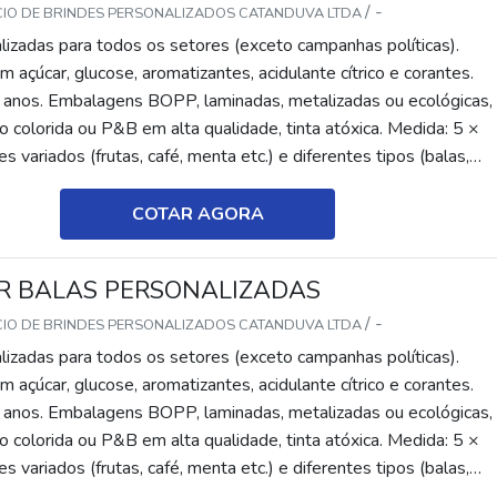
/ -
CIO DE BRINDES PERSONALIZADOS CATANDUVA LTDA
lizadas para todos os setores (exceto campanhas políticas).
 açúcar, glucose, aromatizantes, acidulante cítrico e corantes.
 anos. Embalagens BOPP, laminadas, metalizadas ou ecológicas,
 colorida ou P&B em alta qualidade, tinta atóxica. Medida: 5 ×
s variados (frutas, café, menta etc.) e diferentes tipos (balas,
tes, recheadas e pastilhas). Produto sem glúten.
COTAR AGORA
 BALAS PERSONALIZADAS
/ -
CIO DE BRINDES PERSONALIZADOS CATANDUVA LTDA
lizadas para todos os setores (exceto campanhas políticas).
 açúcar, glucose, aromatizantes, acidulante cítrico e corantes.
 anos. Embalagens BOPP, laminadas, metalizadas ou ecológicas,
 colorida ou P&B em alta qualidade, tinta atóxica. Medida: 5 ×
s variados (frutas, café, menta etc.) e diferentes tipos (balas,
tes, recheadas e pastilhas). Produto sem glúten.