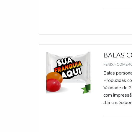
gomas, chicle
BALAS C
FENIX - COMER
Balas persona
Produzidas com
Validade de 2
com impressão
3,5 cm. Sabore
gomas, chicle