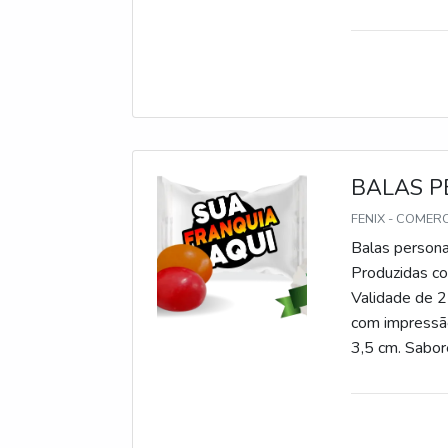
gomas, chicle
BALAS P
FENIX - COMER
Balas persona
Produzidas com
Validade de 2
com impressão
3,5 cm. Sabore
gomas, chicle