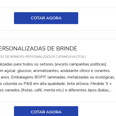
tes, recheadas e pastilhas). Produto sem glúten.
COTAR AGORA
ERSONALIZADAS DE BRINDE
CIO DE BRINDES PERSONALIZADOS CATANDUVA LTDA /
lizadas para todos os setores (exceto campanhas políticas).
 açúcar, glucose, aromatizantes, acidulante cítrico e corantes.
 anos. Embalagens BOPP, laminadas, metalizadas ou ecológicas,
 colorida ou P&B em alta qualidade, tinta atóxica. Medida: 5 ×
s variados (frutas, café, menta etc.) e diferentes tipos (balas,
tes, recheadas e pastilhas). Produto sem glúten.
COTAR AGORA