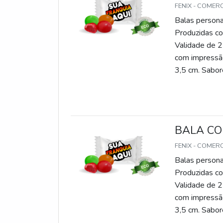
FENIX - COMER
Balas persona
Produzidas com
Validade de 2
com impressão
3,5 cm. Sabore
gomas, chicle
BALA CO
FENIX - COMER
Balas persona
Produzidas com
Validade de 2
com impressão
3,5 cm. Sabore
gomas, chicle