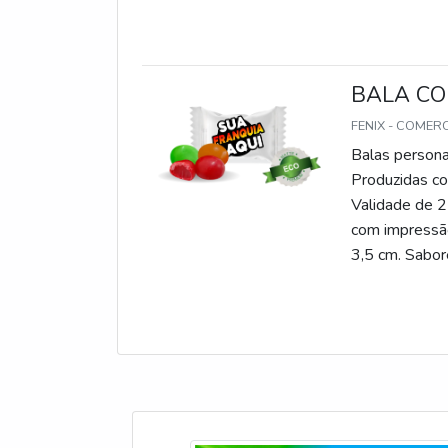
BALA CO
FENIX - COMER
Balas persona
Produzidas com
Validade de 2
com impressão
3,5 cm. Sabore
gomas, chicle