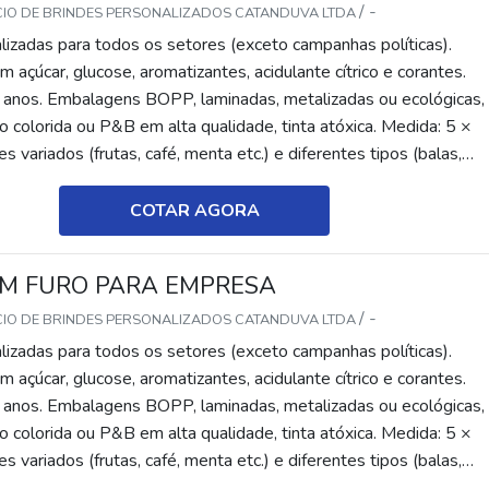
/ -
CIO DE BRINDES PERSONALIZADOS CATANDUVA LTDA
lizadas para todos os setores (exceto campanhas políticas).
 açúcar, glucose, aromatizantes, acidulante cítrico e corantes.
 anos. Embalagens BOPP, laminadas, metalizadas ou ecológicas,
 colorida ou P&B em alta qualidade, tinta atóxica. Medida: 5 ×
s variados (frutas, café, menta etc.) e diferentes tipos (balas,
tes, recheadas e pastilhas). Produto sem glúten.
COTAR AGORA
M FURO PARA EMPRESA
/ -
CIO DE BRINDES PERSONALIZADOS CATANDUVA LTDA
lizadas para todos os setores (exceto campanhas políticas).
 açúcar, glucose, aromatizantes, acidulante cítrico e corantes.
 anos. Embalagens BOPP, laminadas, metalizadas ou ecológicas,
 colorida ou P&B em alta qualidade, tinta atóxica. Medida: 5 ×
s variados (frutas, café, menta etc.) e diferentes tipos (balas,
tes, recheadas e pastilhas). Produto sem glúten.