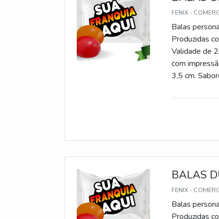
FENIX - COMER
Balas persona
Produzidas com
Validade de 2
com impressão
3,5 cm. Sabore
gomas, chicle
BALAS D
FENIX - COMER
Balas persona
Produzidas com