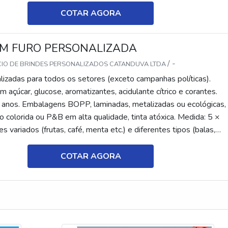
COTAR AGORA
M FURO PERSONALIZADA
/ -
CIO DE BRINDES PERSONALIZADOS CATANDUVA LTDA
lizadas para todos os setores (exceto campanhas políticas).
 açúcar, glucose, aromatizantes, acidulante cítrico e corantes.
 anos. Embalagens BOPP, laminadas, metalizadas ou ecológicas,
 colorida ou P&B em alta qualidade, tinta atóxica. Medida: 5 ×
s variados (frutas, café, menta etc.) e diferentes tipos (balas,
tes, recheadas e pastilhas). Produto sem glúten.
COTAR AGORA