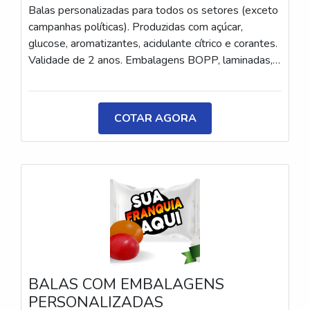
Balas personalizadas para todos os setores (exceto
campanhas políticas). Produzidas com açúcar,
glucose, aromatizantes, acidulante cítrico e corantes.
Validade de 2 anos. Embalagens BOPP, laminadas,
metalizadas ou ecológicas, com impressão colorida
ou P&B em alta qualidade, tinta atóxica. Medida: 5 ×
3,5 cm. Sabores variados (frutas, café, menta etc.) e
COTAR AGORA
diferentes tipos (balas, gomas, chicletes, recheadas
e pastilhas). Produto sem glúten.
BALAS COM EMBALAGENS
PERSONALIZADAS