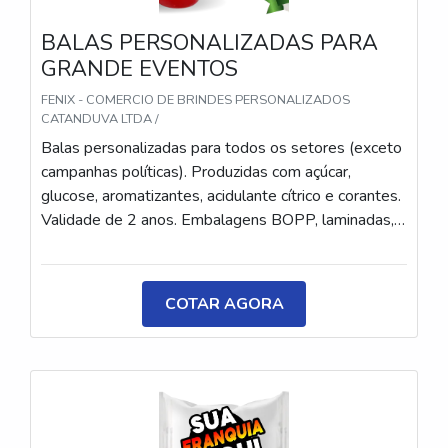
BALAS PERSONALIZADAS PARA
GRANDE EVENTOS
FENIX - COMERCIO DE BRINDES PERSONALIZADOS
CATANDUVA LTDA /
Balas personalizadas para todos os setores (exceto
campanhas políticas). Produzidas com açúcar,
glucose, aromatizantes, acidulante cítrico e corantes.
Validade de 2 anos. Embalagens BOPP, laminadas,
metalizadas ou ecológicas, com impressão colorida
ou P&B em alta qualidade, tinta atóxica. Medida: 5 ×
3,5 cm. Sabores variados (frutas, café, menta etc.) e
COTAR AGORA
diferentes tipos (balas, gomas, chicletes, recheadas
e pastilhas). Produto sem glúten.