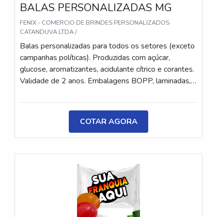
BALAS PERSONALIZADAS MG
FENIX - COMERCIO DE BRINDES PERSONALIZADOS
CATANDUVA LTDA /
Balas personalizadas para todos os setores (exceto
campanhas políticas). Produzidas com açúcar,
glucose, aromatizantes, acidulante cítrico e corantes.
Validade de 2 anos. Embalagens BOPP, laminadas,
metalizadas ou ecológicas, com impressão colorida
ou P&B em alta qualidade, tinta atóxica. Medida: 5 ×
3,5 cm. Sabores variados (frutas, café, menta etc.) e
COTAR AGORA
diferentes tipos (balas, gomas, chicletes, recheadas
e pastilhas). Produto sem glúten.