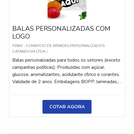
BALAS PERSONALIZADAS COM
LOGO
FENIX - COMERCIO DE BRINDES PERSONALIZADOS
CATANDUVA LTDA /
Balas personalizadas para todos os setores (exceto
campanhas políticas). Produzidas com açúcar,
glucose, aromatizantes, acidulante cítrico e corantes.
Validade de 2 anos. Embalagens BOPP, laminadas,
metalizadas ou ecológicas, com impressão colorida
ou P&B em alta qualidade, tinta atóxica. Medida: 5 ×
3,5 cm. Sabores variados (frutas, café, menta etc.) e
COTAR AGORA
diferentes tipos (balas, gomas, chicletes, recheadas
e pastilhas). Produto sem glúten.