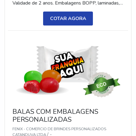
Validade de 2 anos. Embalagens BOPP, laminadas,
metalizadas ou ecológicas, com impressão colorida
ou P&B em alta qualidade, tinta atóxica. Medida: 5 ×
COTAR AGORA
3,5 cm. Sabores variados (frutas, café, menta etc.) e
diferentes tipos (balas, gomas, chicletes, recheadas
e pastilhas). Produto sem glúten.
BALAS COM EMBALAGENS
PERSONALIZADAS
FENIX - COMERCIO DE BRINDES PERSONALIZADOS
/ -
CATANDUVA LTDA