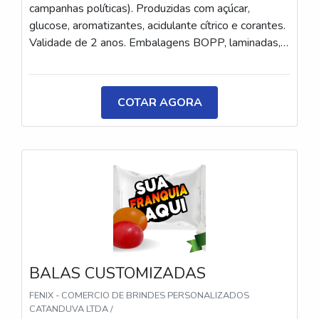
campanhas políticas). Produzidas com açúcar,
glucose, aromatizantes, acidulante cítrico e corantes.
Validade de 2 anos. Embalagens BOPP, laminadas,
metalizadas ou ecológicas, com impressão colorida
ou P&B em alta qualidade, tinta atóxica. Medida: 5 ×
3,5 cm. Sabores variados (frutas, café, menta etc.) e
COTAR AGORA
diferentes tipos (balas, gomas, chicletes, recheadas
e pastilhas). Produto sem glúten.
BALAS CUSTOMIZADAS
FENIX - COMERCIO DE BRINDES PERSONALIZADOS
CATANDUVA LTDA /