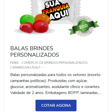
BALAS BRINDES
PERSONALIZADOS
FENIX - COMERCIO DE BRINDES PERSONALIZADOS
/ -
CATANDUVA LTDA
Balas personalizadas para todos os setores (exceto
campanhas políticas). Produzidas com açúcar,
glucose, aromatizantes, acidulante cítrico e corantes.
Validade de 2 anos. Embalagens BOPP, laminadas,
metalizadas ou ecológicas, com impressão colorida
ou P&B em alta qualidade, tinta atóxica. Medida: 5 ×
COTAR AGORA
3,5 cm. Sabores variados (frutas, café, menta etc.) e