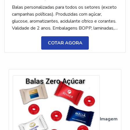
Balas personalizadas para todos os setores (exceto
campanhas políticas). Produzidas com açúcar,
glucose, aromatizantes, acidulante cítrico e corantes.
Validade de 2 anos. Embalagens BOPP, laminadas,
metalizadas ou ecológicas, com impressão colorida
ou P&B em alta qualidade, tinta atóxica. Medida: 5 ×
COTAR AGORA
3,5 cm. Sabores variados (frutas, café, menta etc.) e
diferentes tipos (balas, gomas, chicletes, recheadas
e pastilhas). Produto sem glúten.
Imagem