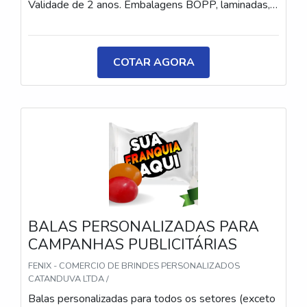
Validade de 2 anos. Embalagens BOPP, laminadas,
metalizadas ou ecológicas, com impressão colorida
ou P&B em alta qualidade, tinta atóxica. Medida: 5 ×
3,5 cm. Sabores variados (frutas, café, menta etc.) e
COTAR AGORA
diferentes tipos (balas, gomas, chicletes, recheadas
e pastilhas). Produto sem glúten.
BALAS PERSONALIZADAS PARA
CAMPANHAS PUBLICITÁRIAS
FENIX - COMERCIO DE BRINDES PERSONALIZADOS
CATANDUVA LTDA /
Balas personalizadas para todos os setores (exceto