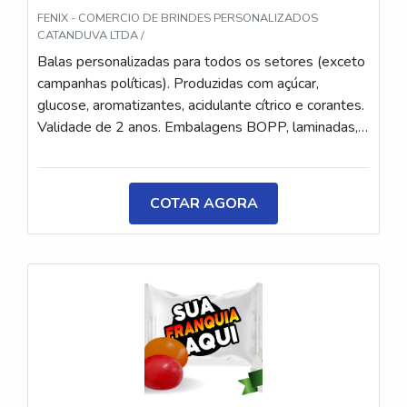
FENIX - COMERCIO DE BRINDES PERSONALIZADOS
CATANDUVA LTDA /
Balas personalizadas para todos os setores (exceto
campanhas políticas). Produzidas com açúcar,
glucose, aromatizantes, acidulante cítrico e corantes.
Validade de 2 anos. Embalagens BOPP, laminadas,
metalizadas ou ecológicas, com impressão colorida
ou P&B em alta qualidade, tinta atóxica. Medida: 5 ×
3,5 cm. Sabores variados (frutas, café, menta etc.) e
COTAR AGORA
diferentes tipos (balas, gomas, chicletes, recheadas
e pastilhas). Produto sem glúten.